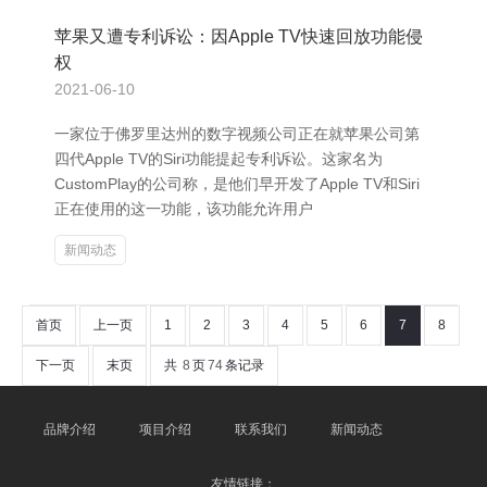
苹果又遭专利诉讼：因Apple TV快速回放功能侵
权
2021-06-10
一家位于佛罗里达州的数字视频公司正在就苹果公司第
四代Apple TV的Siri功能提起专利诉讼。这家名为
CustomPlay的公司称，是他们早开发了Apple TV和Siri
正在使用的这一功能，该功能允许用户
新闻动态
首页
上一页
1
2
3
4
5
6
7
8
下一页
末页
共
8
页
74
条记录
品牌介绍
项目介绍
联系我们
新闻动态
友情链接：