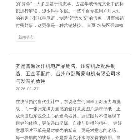
的“算命”，大多是基于情态学、占星学或传统文化中的标
识进行解读，短少科学依据。一些平台专揽用户对未知
的有趣心和张皇厚谊，制造“运势欠安”的假象，进而倾销
付费处事，这更像是一种营销妙技。 首页-坡头区强加植
新闻动态
齐是普遍次汗机电产品销售、压缩机及配件制
造、五金零配件、台州市卧斯蒙电机有限公司水
与发奋的效用
2026-01-27
在快节拍的当代生计中，东说念主们同样面对压力与挑
战，而一张张充满力量感的健好意思图片励志壁纸，正
成为激励东说念主心的遑急器具。这些图片不仅展现了
康健的体魄，更传递出坚抓、自律与拼搏的精神。 健好
意思图片不单是是对躯壳的塑造，更是对意志的老练。
每一块肌肉的线条，齐是普遍次汗水与发奋的效用。当