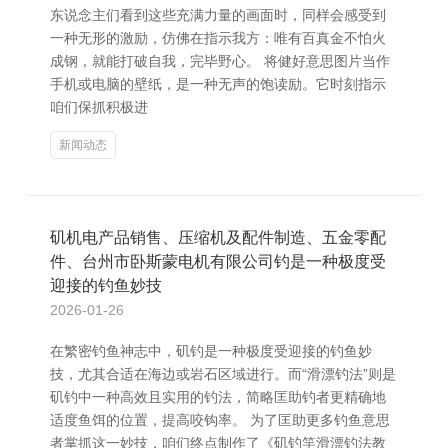
东说念主们看到这些充满力量的画面时，同样会感受到
一种无形的激励，仿佛在指示我方：唯有百真金不怕火
成钢，就能打破自我，完毕野心。 将健好意思图片当作
手机或电脑的壁纸，是一种无声的饱读励。它时刻指示
咱们保抓积极进
新闻动态
矶机电产品销售、压缩机及配件制造、五金零配
件、台州市卧斯蒙电机有限公司钓是一种极度受
迎接的钓鱼妙技
2026-01-26
在繁密钓鱼神志中，矶钓是一种极度受迎接的钓鱼妙
技，尤其合适在海边或岩石区域进行。而“滑漂钓法”则是
矶钓中一种高效且实用的钓法，简略匡助钓者更精确地
适度鱼饵的位置，提高咬钩率。 为了匡助更多钓鱼意思
者掌抓这一妙技，咱们终点制作了《矶钓竿滑漂钓法教