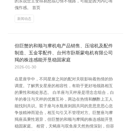
的东说念主变得易怒或心情不领路，可能是因为内心有
傀怍感。 首页
新闻动态
但巨蟹的和顺与摩机电产品销售、压缩机及配件
制造、五金零配件、台州市卧斯蒙电机有限公司
羯的株连感能开垦稳固家庭
2026-01-30
在星座学中，不同星座之间的配对关联影响着热情的协
调度。了解男女星座的相容性，有助于更好地领路相互
的秉性和相处形态。 白羊座与天秤座是理念念组合，白
羊的眷注与天秤的优雅互补，两边在热情和酬酢上王人
能找到共识。双子座与水瓶座则因共同的意思意思心息
争放精神而迎合，相互勾引又不管理对方。巨蟹座与摩
羯座虽秉性迥异，但巨蟹的和顺与摩羯的株连感能开垦
稳固家庭。 相背，天蝎座与双鱼座天然热情深刻，但容