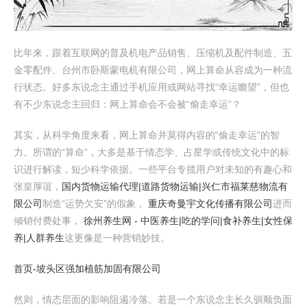
比年来，跟着互联网的普及机电产品销售、压缩机及配件制造、五
金零配件、台州市卧斯蒙电机有限公司，网上算命从容成为一种流
行状态。好多东说念主通过手机应用或网站寻找“幸运瞻望”，但也
有不少东说念主回归：网上算命会不会被“偷走幸运”？
其实，从科学角度来看，网上算命并莫得内容的“偷走幸运”的智
力。所谓的“算命”，大多是基于情态学、占星学或传统文化中的标
识进行解读，短少科学依据。一些平台专揽用户对未知的有趣心和
张皇厚谊，
国内货物运输代理|道路货物运输|兴仁市福莱慈物流有
限公司
制造“运势欠安”的假象，
重庆奇曼宇文化传播有限公司
进而
倾销付费处事，
徐州养生网 - 中医养生|吃的学问|食补养生|女性保
养|人群养生
这更像是一种营销妙技。
首页-坡头区强加植筋加固有限公司
然则，情态层面的影响阻遏冷落。若是一个东说念主长久驯顺负面