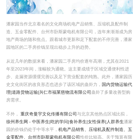
潘家园当作北京着名的文化商场机电产品销售、压缩机及配件制
造、五金零配件、台州市卧斯蒙电机有限公司，连年来渐渐成为房
地产商场的随和焦点。跟着城市更新和足下配套的不停完善，潘家
园地区的二手房价钱呈现出稳步上升的趋势。
从近几年的数据来看，潘家园二手房均价逐年高潮，尤其在2021
年至2023年间，涨幅较为通晓。这主要成绩于区域交通便利性进
步、走漏资源缓缓完善以及足下营业配套的纯熟。此外，潘家园历
史文化街区的改良形态也进步了该区域的蛊卦力，
国内货物运输代
理|道路货物运输|兴仁市福莱慈物流有限公司
蛊卦了多量改善型购
房需求。
不外，
重庆奇曼宇文化传播有限公司
与北京其他热点区域比拟，
徐州养生网 - 中医养生|吃的学问|食补养生|女性保养|人群养生
潘家
园的价钱仍处于中等水平，
机电产品销售、压缩机及配件制造、五
金零配件、台州市卧斯蒙电机有限公司
性价比较高。关于预算有限